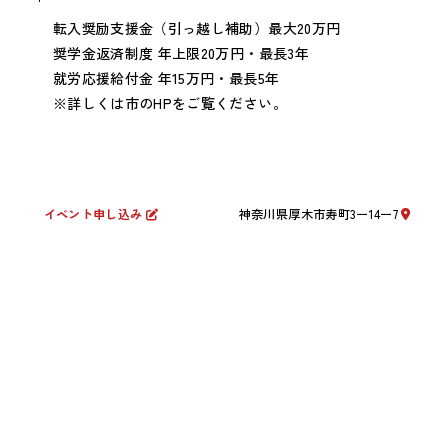
転入奨励支援金（引っ越し補助）最大20万円
奨学金返済制度 年上限20万円・最長3年
就労応援給付金 年15万円・最長5年
※詳しくは市のHPをご覧ください。
お問い合わせ・エントリー
イベント申し込み
神奈川県厚木市寿町
3
ー
14
ー
7
「まだ迷っている」「まずは話だけ聞きたい」 そんな方も大歓
迎です。園見学、1DAYインターンシップへのご参加、または採
用についてのご質問は、以下のフォームよりお気軽にお問い合
わせください。内容を確認後、採用担当より2〜3営業日以内に
ご連絡いたします
園見学をしてみたい
必須